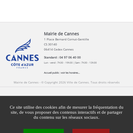
Mairie de Cannes
1 Place Bernard Cornut-Gentille
CS 30140
06414 Cedex Cannes
Standard : 04 97 06 40 00
Lun - vend : 7h30 - 19h30 | Sam : 7h30 - 13h30
Accueil public :
voir les horaires...
Mairie de Cannes - © Copyright 2026 Ville de Cannes. Tous droits réservés
Contact
Newsletters
Espace Presse
Ce site utilise des cookies afin de mesurer la fréquentation du
Mentions légales
Agglomération Cannes Lérins
site, de vous proposer des contenus interactifs et de partager
du contenu sur les réseaux sociaux.
Gestion des cookies
Plan du site