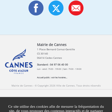
Mairie de Cannes
1 Place Bernard Cornut-Gentille
CS 30140
06414 Cedex Cannes
Standard : 04 97 06 40 00
Lun - vend : 7h30 - 19h30 | Sam : 7h30 - 13h30
Accueil public :
voir les horaires...
Mairie de Cannes - © Copyright 2026 Ville de Cannes. Tous droits réservés
Contact
Newsletters
Espace Presse
Ce site utilise des cookies afin de mesurer la fréquentation du
Mentions légales
Agglomération Cannes Lérins
site, de vous proposer des contenus interactifs et de partager