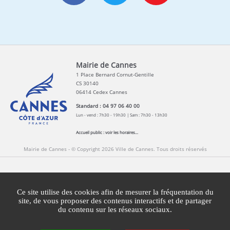
Mairie de Cannes
1 Place Bernard Cornut-Gentille
CS 30140
06414 Cedex Cannes
Standard : 04 97 06 40 00
Lun - vend : 7h30 - 19h30 | Sam : 7h30 - 13h30
Accueil public :
voir les horaires...
Mairie de Cannes - © Copyright 2026 Ville de Cannes. Tous droits réservés
Contact
Newsletters
Espace Presse
Ce site utilise des cookies afin de mesurer la fréquentation du
Mentions légales
Agglomération Cannes Lérins
site, de vous proposer des contenus interactifs et de partager
du contenu sur les réseaux sociaux.
Gestion des cookies
Plan du site