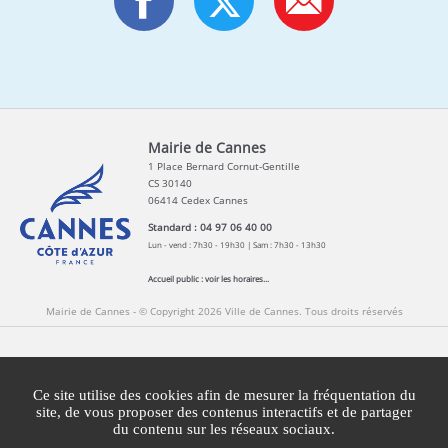
Mairie de Cannes
1 Place Bernard Cornut-Gentille
CS 30140
06414 Cedex Cannes
Standard : 04 97 06 40 00
Lun - vend : 7h30 - 19h30 | Sam : 7h30 - 13h30
Accueil public :
voir les horaires...
Mairie de Cannes - © Copyright 2026 Ville de Cannes. Tous droits réservés
Contact
Newsletters
Espace Presse
Ce site utilise des cookies afin de mesurer la fréquentation du
Mentions légales
Agglomération Cannes Lérins
site, de vous proposer des contenus interactifs et de partager
du contenu sur les réseaux sociaux.
Gestion des cookies
Plan du site