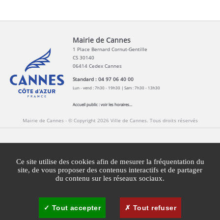
Mairie de Cannes
1 Place Bernard Cornut-Gentille
CS 30140
06414 Cedex Cannes
Standard : 04 97 06 40 00
Lun - vend : 7h30 - 19h30 | Sam : 7h30 - 13h30
Accueil public :
voir les horaires...
Mairie de Cannes - © Copyright 2026 Ville de Cannes. Tous droits réservés
Contact
Newsletters
Espace Presse
Ce site utilise des cookies afin de mesurer la fréquentation du
Mentions légales
Agglomération Cannes Lérins
site, de vous proposer des contenus interactifs et de partager
du contenu sur les réseaux sociaux.
Gestion des cookies
Plan du site
Tout accepter
Tout refuser