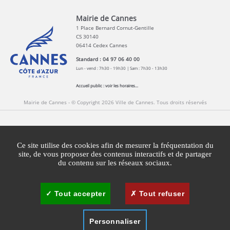
Mairie de Cannes
1 Place Bernard Cornut-Gentille
CS 30140
06414 Cedex Cannes
Standard : 04 97 06 40 00
Lun - vend : 7h30 - 19h30 | Sam : 7h30 - 13h30
Accueil public :
voir les horaires...
Mairie de Cannes - © Copyright 2026 Ville de Cannes. Tous droits réservés
Contact
Newsletters
Espace Presse
Ce site utilise des cookies afin de mesurer la fréquentation du
Mentions légales
Agglomération Cannes Lérins
site, de vous proposer des contenus interactifs et de partager
du contenu sur les réseaux sociaux.
Gestion des cookies
Plan du site
Tout accepter
Tout refuser
Personnaliser