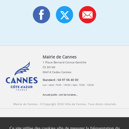
Mairie de Cannes
1 Place Bernard Cornut-Gentille
CS 30140
06414 Cedex Cannes
Standard : 04 97 06 40 00
Lun - vend : 7h30 - 19h30 | Sam : 7h30 - 13h30
Accueil public :
voir les horaires...
Mairie de Cannes - © Copyright 2026 Ville de Cannes. Tous droits réservés
Contact
Newsletters
Espace Presse
Ce site utilise des cookies afin de mesurer la fréquentation du