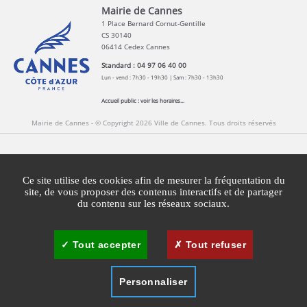
Mairie de Cannes
1 Place Bernard Cornut-Gentille
CS 30140
06414 Cedex Cannes
Standard : 04 97 06 40 00
Lun - vend : 7h30 - 19h30 | Sam : 7h30 - 13h30
Accueil public :
voir les horaires...
Mairie de Cannes - © Copyright 2026 Ville de Cannes. Tous droits réservés
Contact
Newsletters
Espace Presse
Ce site utilise des cookies afin de mesurer la fréquentation du
Mentions légales
Agglomération Cannes Lérins
site, de vous proposer des contenus interactifs et de partager
du contenu sur les réseaux sociaux.
Gestion des cookies
Plan du site
Tout accepter
Tout refuser
Personnaliser