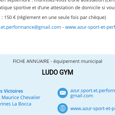
ratique sportive et d’une attestation de domicile si vo
e : 150 € (règlement en une seule fois par chèque)
t.et.performance
@
gmail.com
-
www.azur-sport-et-per
FICHE ANNUAIRE -
équipement municipal
LUDO GYM
azur.sport.et.perfo
s Victoires
gmail.com
 Maurice Chevalier
annes La Bocca
www.azur-sport-et-p