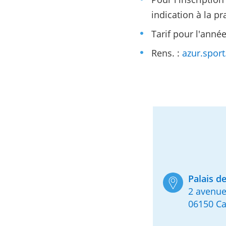
indication à la p
Tarif pour l'anné
Rens. :
azur.spor
Palais de
2 avenue
06150 C