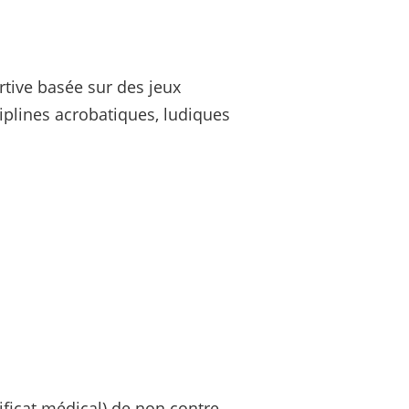
rtive basée sur des jeux
ciplines acrobatiques, ludiques
ificat médical) de non contre-