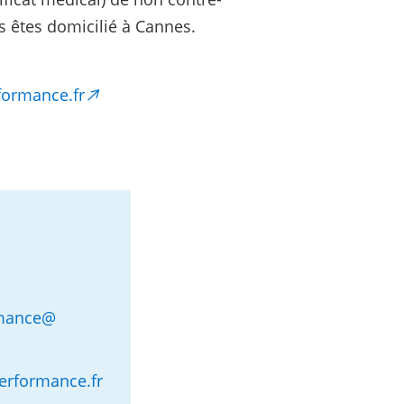
us êtes domicilié à Cannes.
formance.fr
rmance
@
erformance.fr