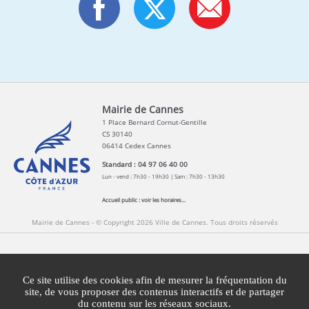
Mairie de Cannes
1 Place Bernard Cornut-Gentille
CS 30140
06414 Cedex Cannes
Standard : 04 97 06 40 00
Lun - vend : 7h30 - 19h30 | Sam : 7h30 - 13h30
Accueil public :
voir les horaires...
Mairie de Cannes - © Copyright 2026 Ville de Cannes. Tous droits réservés
Contact
Newsletters
Espace Presse
Ce site utilise des cookies afin de mesurer la fréquentation du
Mentions légales
Agglomération Cannes Lérins
site, de vous proposer des contenus interactifs et de partager
du contenu sur les réseaux sociaux.