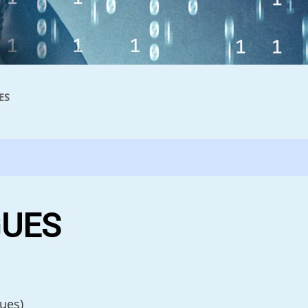
ES
GUES
gues)