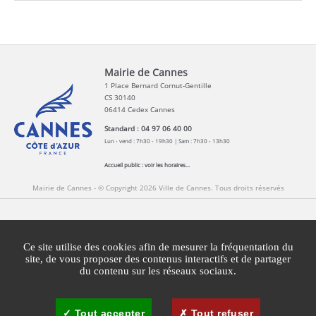
Mairie de Cannes
1 Place Bernard Cornut-Gentille
CS 30140
06414 Cedex Cannes
Standard : 04 97 06 40 00
Lun - vend : 7h30 - 19h30 | Sam : 7h30 - 13h30
Accueil public :
voir les horaires...
Mairie de Cannes - © Copyright 2026 Ville de Cannes. Tous droits réservés
Contact
Newsletters
Espace Presse
Ce site utilise des cookies afin de mesurer la fréquentation du
Mentions légales
Agglomération Cannes Lérins
site, de vous proposer des contenus interactifs et de partager
du contenu sur les réseaux sociaux.
Gestion des cookies
Plan du site
Tout accepter
Tout refuser