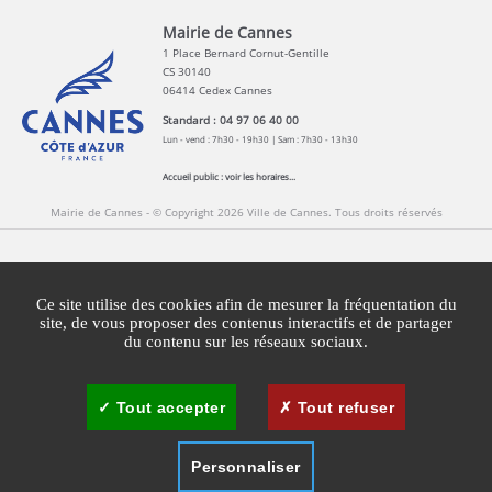
Mairie de Cannes
1 Place Bernard Cornut-Gentille
CS 30140
06414 Cedex Cannes
Standard : 04 97 06 40 00
Lun - vend : 7h30 - 19h30 | Sam : 7h30 - 13h30
Accueil public :
voir les horaires...
Mairie de Cannes - © Copyright 2026 Ville de Cannes. Tous droits réservés
Contact
Newsletters
Espace Presse
Ce site utilise des cookies afin de mesurer la fréquentation du
Mentions légales
Agglomération Cannes Lérins
site, de vous proposer des contenus interactifs et de partager
du contenu sur les réseaux sociaux.
Gestion des cookies
Plan du site
Tout accepter
Tout refuser
Personnaliser