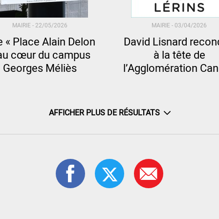
MAIRIE -
22/05/2026
MAIRIE -
03/04/2026
 « Place Alain Delon
David Lisnard recon
au cœur du campus
à la tête de
Georges Méliès
l’Agglomération Ca
Lérins
AFFICHER PLUS DE RÉSULTATS