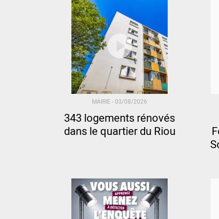
MAIRIE -
03/08/2026
343 logements rénovés
dans le quartier du Riou
F
So