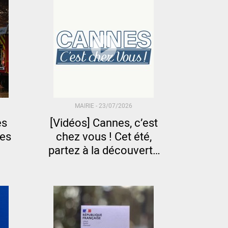
MAIRIE -
23/07/2026
es
[Vidéos] Cannes, c’est
es
chez vous ! Cet été,
partez à la découverte
de vos quartiers