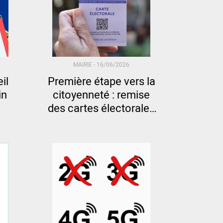
MAIRIE -
16/06/2026
il
Première étape vers la
in
citoyenneté : remise
des cartes électorales
aux jeunes Cannois