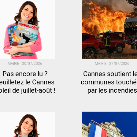
MAIRIE -
30/07/2026
MAIRIE -
27/07/2026
Pas encore lu ?
Cannes soutient l
euilletez le Cannes
communes touché
leil de juillet-août !
par les incendies