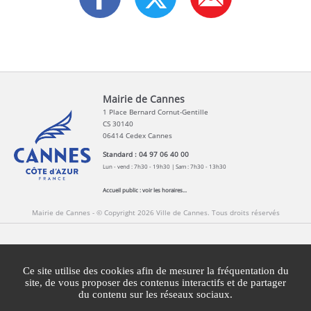
Mairie de Cannes
1 Place Bernard Cornut-Gentille
CS 30140
06414 Cedex Cannes
Standard : 04 97 06 40 00
Lun - vend : 7h30 - 19h30 | Sam : 7h30 - 13h30
Accueil public :
voir les horaires...
Mairie de Cannes - © Copyright 2026 Ville de Cannes. Tous droits réservés
Contact
Newsletters
Espace Presse
Ce site utilise des cookies afin de mesurer la fréquentation du
Mentions légales
Agglomération Cannes Lérins
site, de vous proposer des contenus interactifs et de partager
du contenu sur les réseaux sociaux.
Gestion des cookies
Plan du site