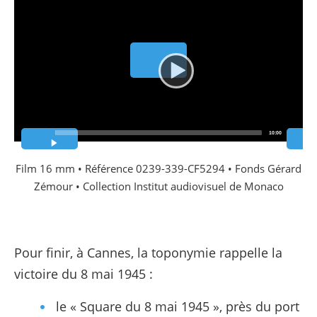
Vidéo
Temps
Durée
00:00
10:00
actuel
totale
Film 16 mm • Référence 0239-339-CF5294 • Fonds Gérard
Zémour • Collection Institut audiovisuel de Monaco
Pour finir, à Cannes, la toponymie rappelle la
victoire du 8 mai 1945 :
le « Square du 8 mai 1945 », près du port