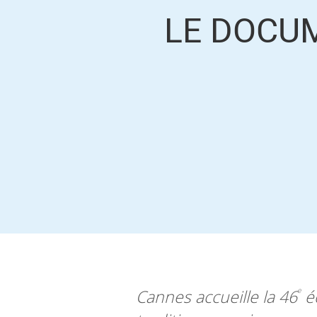
LE DOCU
Cannes accueille la 46
éd
e