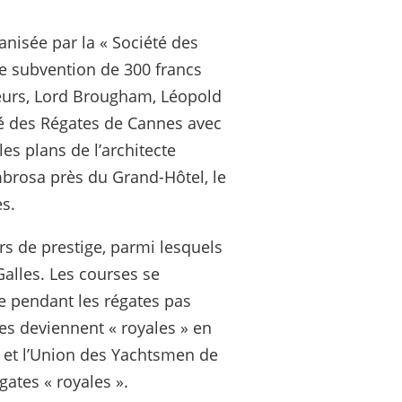
nisée par la « Société des
ne subvention de 300 francs
teurs, Lord Brougham, Léopold
té des Régates de Cannes avec
es plans de l’architecte
ombrosa près du Grand-Hôtel, le
es.
rs de prestige, parmi lesquels
Galles. Les courses se
lle pendant les régates pas
es deviennent « royales » en
s et l’Union des Yachtsmen de
ates « royales ».