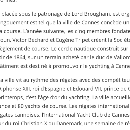
 placée sous le patronage de Lord Brougham, est orga
L’engouement est tel que la ville de Cannes concède u
 la course. L’année suivante, les cinq membres fonda
houn, Victor Béchard et Eugène Tripet créent la Socié
règlement de course. Le cercle nautique construit sur l
rtir de 1864, sur un terrain acheté par le duc de Vall
 bâtiment est destiné à promouvoir le yachting à Cann
la ville vit au rythme des régates avec des compétiteu
lphonse XIII, roi d’Espagne et Edouard VII, prince de 
rintemps, c’est l’âge d’or du yachting. La ville accuei
nce et 80 yachts de course. Les régates international
égates cannoises, l’International Yacht Club de Canne
r du roi Christian X du Danemark, une semaine de rég