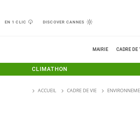
Gestion de vos préférences liées aux cookies
EN 1 CLIC
DISCOVER CANNES
MAIRIE
CADRE DE 
CLIMATHON
ACCUEIL
CADRE DE VIE
ENVIRONNEME