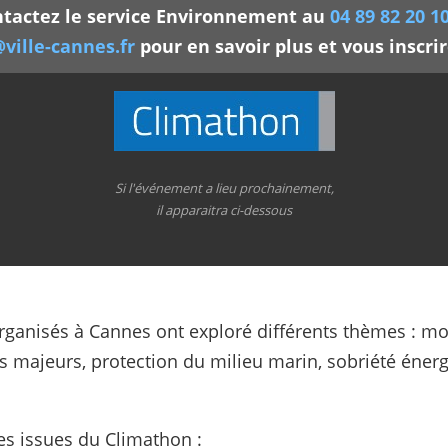
ntactez le service Environnement au
04 89 82 20 1
ille-cannes.fr
pour en savoir plus et vous inscrir
Si l'événement a lieu prochainement,
il apparaitra ci-dessous
ganisés à Cannes ont exploré différents thèmes : mob
es majeurs, protection du milieu marin, sobriété éner
es issues du Climathon :