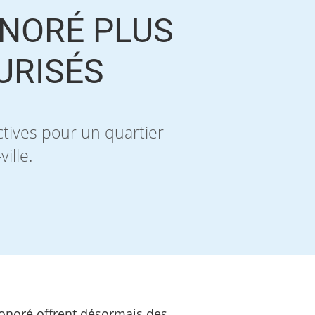
ONORÉ PLUS
URISÉS
ctives pour un quartier
ille.
onoré offrent désormais des