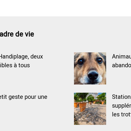
adre de vie
Handiplage, deux
Animaux
ibles à tous
abando
tit geste pour une
Statio
supplém
les tro