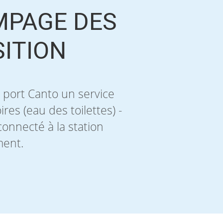
MPAGE DES
SITION
u port Canto un service
res (eau des toilettes) -
connecté à la station
ment.