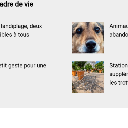
adre de vie
Handiplage, deux
Animaux
ibles à tous
abando
tit geste pour une
Statio
supplém
les tro