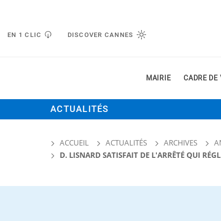
Gestion de vos préférences liées aux cookies
EN 1 CLIC
DISCOVER CANNES
MAIRIE
CADRE DE 
ACTUALITÉS
ACCUEIL
ACTUALITÉS
ARCHIVES
A
D. LISNARD SATISFAIT DE L'ARRÊTÉ QUI RÉ