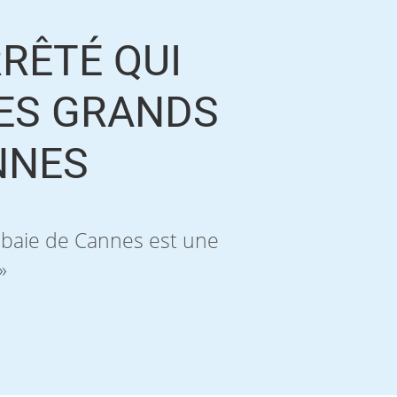
RRÊTÉ QUI
ES GRANDS
NNES
n baie de Cannes est une
»