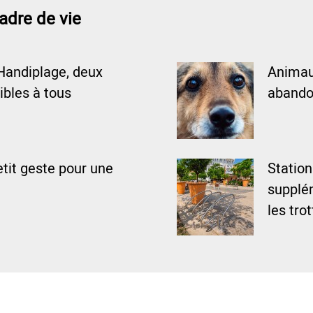
adre de vie
Handiplage, deux
Animaux
ibles à tous
abando
tit geste pour une
Statio
supplém
les tro