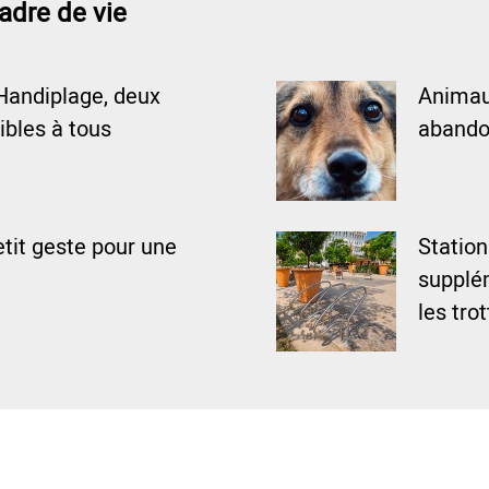
adre de vie
Handiplage, deux
Animaux
ibles à tous
abando
tit geste pour une
Statio
supplém
les tro