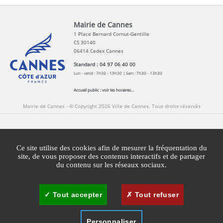
Mairie de Cannes
1 Place Bernard Cornut-Gentille
CS 30140
06414 Cedex Cannes
Standard : 04 97 06 40 00
Lun - vend : 7h30 - 19h30 | Sam : 7h30 - 13h30
Accueil public :
voir les horaires...
Mairie de Cannes - © Copyright 2026 Ville de Cannes. Tous droits réservés
Contact
Newsletters
Espace Presse
Ce site utilise des cookies afin de mesurer la fréquentation du
Mentions légales
Agglomération Cannes Lérins
site, de vous proposer des contenus interactifs et de partager
du contenu sur les réseaux sociaux.
Gestion des cookies
Plan du site
Tout accepter
Tout refuser
Personnaliser