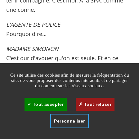
tenir compagnie. C'est moi. A la SPA, comme
une conne.
L'AGENTE DE POLICE
Pourquoi dire…
MADAME SIMONON
C'est dur d'avouer qu'on est seule. Et en ce
moment ça pèse encore plus lourd…
Ce site utilise des cookies afin de mesurer la fréquentation du
site, de vous proposer des contenus interactifs et de partager
Un temps. Madame Simonon fait un léger
du contenu sur les réseaux sociaux.
sourire à la policière, triste et un peu honteux.
L'agente est touchée… Mais prend une attitude
Tout accepter
Tout refuser
faussement désolée.
Personnaliser
L'AGENTE DE POLICE
(faisant mine de dresser le
PV)