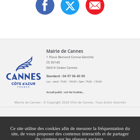
Mairie de Cannes
1 Place Bernard Cornut-Gentille
CS 30140
06414 Cedex Cannes
Standard : 04 97 06 40 00
Lun - vend : 7h30 - 19h30 | Sam : 7h30 - 13h30
Accueil public :
voir les horaires...
Mairie de Cannes - © Copyright 2026 Ville de Cannes. Tous droits réservés
Contact
Newsletters
Espace Presse
Ce site utilise des cookies afin de mesurer la fréquentation du
Mentions légales
Agglomération Cannes Lérins
site, de vous proposer des contenus interactifs et de partager
du contenu sur les réseaux sociaux.