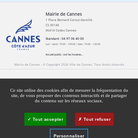
Mairie de Cannes
1 Place Bernard Cornut-Gentille
CS 30140
06414 Cedex Cannes
Standard : 04 97 06 40 00
Lun - vend : 7h30 - 19h30 | Sam : 7h30 - 13h30
Accueil public :
voir les horaires...
Mairie de Cannes - © Copyright 2026 Ville de Cannes. Tous droits réservés
Contact
Newsletters
Espace Presse
Ce site utilise des cookies afin de mesurer la fréquentation du
Mentions légales
Agglomération Cannes Lérins
site, de vous proposer des contenus interactifs et de partager
du contenu sur les réseaux sociaux.
Gestion des cookies
Plan du site
Tout accepter
Tout refuser
Personnaliser