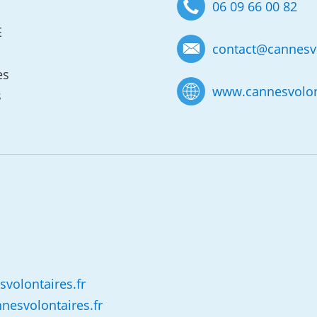
06 09 66 00 82
E
contact
@
cannesvo
es
www.cannesvolont
s
svolontaires.fr
esvolontaires.fr