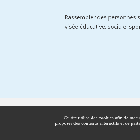
Rassembler des personnes sou
visée éducative, sociale, spor
Mairie de Cannes
1 Place Bernard Cornut-Gentille
Ce site utilise des cookies afin de mesu
CS 30140
proposer des contenus interactifs et de par
06414 Cedex Cannes
Standard : 04 97 06 40 00