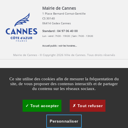
Mairie de Cannes
1 Place Bernard Cornut-Gentille
CS 30140
06414 Cedex Cannes
Standard : 04 97 06 40 00
Lun - vend : 7h30 - 19h30 | Sam : 7h30 - 13h30
Accueil public :
voir les horaires...
Mairie de Cannes - © Copyright 2026 Ville de Cannes. Tous droits réservés
Contact
Newsletters
Espace Presse
Ce site utilise des cookies afin de mesurer la fréquentation du
Mentions légales
Agglomération Cannes Lérins
site, de vous proposer des contenus interactifs et de partager
du contenu sur les réseaux sociaux.
Gestion des cookies
Plan du site
Tout accepter
Tout refuser
Personnaliser