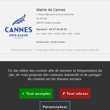
Mairie de Cannes
1 Place Bernard Cornut-Gentille
CS 30140
06414 Cedex Cannes
Standard : 04 97 06 40 00
Lun - vend : 7h30 - 19h30 | Sam : 7h30 - 13h30
Accueil public :
voir les horaires...
Mairie de Cannes - © Copyright 2026 Ville de Cannes. Tous droits réservés
Contact
Newsletters
Espace Presse
Ce site utilise des cookies afin de mesurer la fréquentation du
Mentions légales
Agglomération Cannes Lérins
site, de vous proposer des contenus interactifs et de partager
du contenu sur les réseaux sociaux.
Gestion des cookies
Plan du site
Tout accepter
Tout refuser
Personnaliser