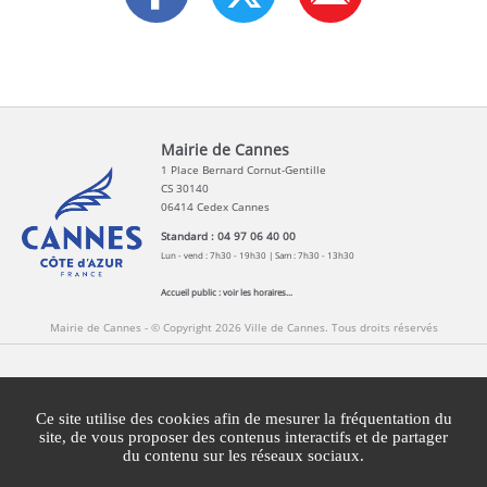
Mairie de Cannes
1 Place Bernard Cornut-Gentille
CS 30140
06414 Cedex Cannes
Standard : 04 97 06 40 00
Lun - vend : 7h30 - 19h30 | Sam : 7h30 - 13h30
Accueil public :
voir les horaires...
Mairie de Cannes - © Copyright 2026 Ville de Cannes. Tous droits réservés
Contact
Newsletters
Espace Presse
Ce site utilise des cookies afin de mesurer la fréquentation du
Mentions légales
Agglomération Cannes Lérins
site, de vous proposer des contenus interactifs et de partager
du contenu sur les réseaux sociaux.
Gestion des cookies
Plan du site