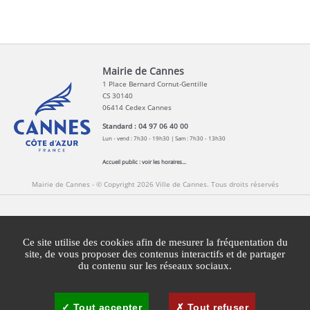
Mairie de Cannes
1 Place Bernard Cornut-Gentille
CS 30140
06414 Cedex Cannes
Standard : 04 97 06 40 00
Lun - vend : 7h30 - 19h30 | Sam : 7h30 - 13h30
Accueil public :
voir les horaires...
Mairie de Cannes - © Copyright 2026 Ville de Cannes. Tous droits réservés
Contact
Newsletters
Espace Presse
Ce site utilise des cookies afin de mesurer la fréquentation du
Mentions légales
Agglomération Cannes Lérins
site, de vous proposer des contenus interactifs et de partager
du contenu sur les réseaux sociaux.
Gestion des cookies
Plan du site
Tout accepter
Tout refuser