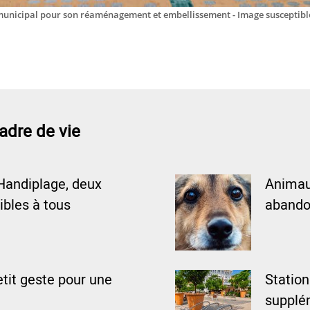
municipal pour son réaménagement et embellissement - Image susceptibl
adre de vie
Handiplage, deux
Animaux
ibles à tous
abando
tit geste pour une
Statio
supplém