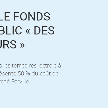
 LE FONDS
BLIC « DES
RS »
les territoires, octroie à
résente 50 % du coût de
hé Forville.