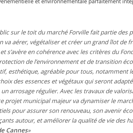
énementielle et environnementale parfaitement intég
blic sur le toit du marché Forville fait partie des 
 va aérer, végétaliser et créer un grand îlot de f
te et s’avère en cohérence avec les critères du Fo
protection de l’environnement et de transition éc
if, esthétique, agréable pour tous, notamment le
le choix des essences et végétaux qui seront adap
 un arrosage régulier. Avec les travaux de valori
, ce projet municipal majeur va dynamiser le mar
iels pour assurer son renouveau, son avenir éc
ts autour, et améliorer la qualité de vie des ha
 de Cannes