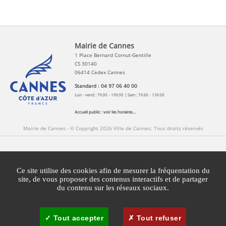
Mairie de Cannes
1 Place Bernard Cornut-Gentille
CS 30140
06414 Cedex Cannes
Standard : 04 97 06 40 00
Lun - vend : 7h30 - 19h30 | Sam : 7h30 - 13h30
Accueil public :
voir les horaires...
Mairie de Cannes - © Copyright 2026 Ville de Cannes. Tous droits réservés
Contact
Newsletters
Espace Presse
Ce site utilise des cookies afin de mesurer la fréquentation du
Mentions légales
Agglomération Cannes Lérins
site, de vous proposer des contenus interactifs et de partager
du contenu sur les réseaux sociaux.
Gestion des cookies
Plan du site
Tout accepter
Tout refuser