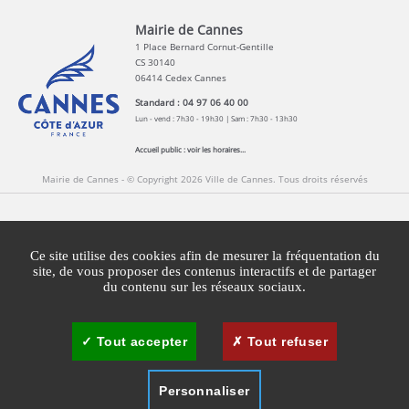
Mairie de Cannes
1 Place Bernard Cornut-Gentille
CS 30140
06414 Cedex Cannes
Standard : 04 97 06 40 00
Lun - vend : 7h30 - 19h30 | Sam : 7h30 - 13h30
Accueil public :
voir les horaires...
Mairie de Cannes - © Copyright 2026 Ville de Cannes. Tous droits réservés
Contact
Newsletters
Espace Presse
Ce site utilise des cookies afin de mesurer la fréquentation du
Mentions légales
Agglomération Cannes Lérins
site, de vous proposer des contenus interactifs et de partager
du contenu sur les réseaux sociaux.
Gestion des cookies
Plan du site
Tout accepter
Tout refuser
Personnaliser