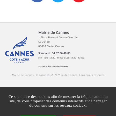
Mairie de Cannes
1 Place Bernard Cornut-Gentille
CS 30140
06414 Cedex Cannes
Standard : 04 97 06 40 00
Lun - vend : 7h30 - 19h30 | Sam : 7h30 - 13h30
Accueil public :
voir les horaires...
Mairie de Cannes - © Copyright 2026 Ville de Cannes. Tous droits réservés
Contact
Newsletters
Espace Presse
Ce site utilise des cookies afin de mesurer la fréquentation du
Mentions légales
Agglomération Cannes Lérins
site, de vous proposer des contenus interactifs et de partager
du contenu sur les réseaux sociaux.
Gestion des cookies
Plan du site