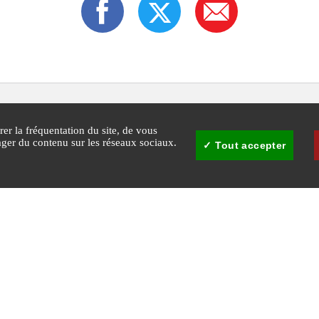
rer la fréquentation du site, de vous
tager du contenu sur les réseaux sociaux.
Tout accepter
30
Mairie de Cannes - © Copyright 2026 Ville de Cannes. Tous droits réservés
Agglomération Cannes
Plan du
Gestion 
cookie
Lérins
site