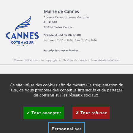
Mairie de Cannes
1 Place Bernard Cornut-Gentille
CS 30140
06414 Cedex Cannes
Standard : 04 97 06 40 00
Lun - vend : 7h30 - 19h30 | Sam : 7h30 - 13h30
Accueil public :
voir les horaires...
Mairie de Cannes - © Copyright 2026 Ville de Cannes. Tous droits réservés
Contact
Newsletters
Espace Presse
Ce site utilise des cookies afin de mesurer la fréquentation du
Mentions légales
Agglomération Cannes Lérins
site, de vous proposer des contenus interactifs et de partager
du contenu sur les réseaux sociaux.
Gestion des cookies
Plan du site
Tout accepter
Tout refuser
Personnaliser