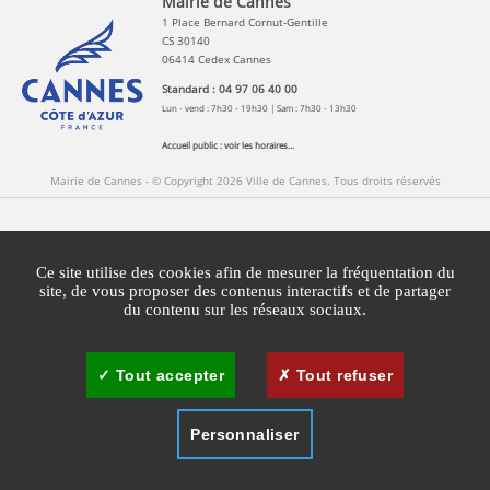
Mairie de Cannes
1 Place Bernard Cornut-Gentille
CS 30140
06414 Cedex Cannes
Standard : 04 97 06 40 00
Lun - vend : 7h30 - 19h30 | Sam : 7h30 - 13h30
Accueil public :
voir les horaires...
Mairie de Cannes - © Copyright 2026 Ville de Cannes. Tous droits réservés
Contact
Newsletters
Espace Presse
Ce site utilise des cookies afin de mesurer la fréquentation du
Mentions légales
Agglomération Cannes Lérins
site, de vous proposer des contenus interactifs et de partager
du contenu sur les réseaux sociaux.
Gestion des cookies
Plan du site
Tout accepter
Tout refuser
Personnaliser