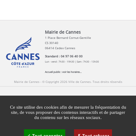
Mairie de Cannes
1 Place Bernard Cornut-Gentille
CS 30140
06414 Cedex Cannes
Standard : 04 97 06 40 00
Lun - vend : 7h30 - 19h30 | Sam : 7h30 - 13h30
Accueil public :
voir les horaires...
Mairie de Cannes - © Copyright 2026 Ville de Cannes. Tous droits réservés
Contact
Newsletters
Espace Presse
Ce site utilise des cookies afin de mesurer la fréquentation du
Mentions légales
Agglomération Cannes Lérins
site, de vous proposer des contenus interactifs et de partager
du contenu sur les réseaux sociaux.
Gestion des cookies
Plan du site
Tout accepter
Tout refuser