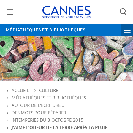
Gestion de vos préférences liées aux cookies
MÉDIATHÈQUES ET BIBLIOTHÈQUES
ACCUEIL
CULTURE
MÉDIATHÈQUES ET BIBLIOTHÈQUES
AUTOUR DE L'ÉCRITURE...
DES MOTS POUR RÉPARER
INTEMPÉRIES DU 3 OCTOBRE 2015
J’AIME L’ODEUR DE LA TERRE APRÈS LA PLUIE