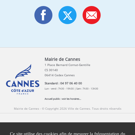
Mairie de Cannes
1 Place Bernard Cornut-Gentille
CS 30140
06414 Cedex Cannes
Standard : 04 97 06 40 00
Lun - vend : 7h30 - 19h30 | Sam : 7h30 - 13h30
Accueil public :
voir les horaires...
Mairie de Cannes - © Copyright 2026 Ville de Cannes. Tous droits réservés
Contact
Newsletters
Espace Presse
Ce site utilise des cookies afin de mesurer la fréquentation du