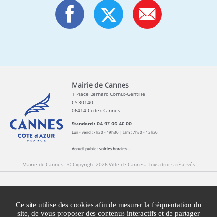
Mairie de Cannes
1 Place Bernard Cornut-Gentille
CS 30140
06414 Cedex Cannes
Standard : 04 97 06 40 00
Lun - vend : 7h30 - 19h30 | Sam : 7h30 - 13h30
Accueil public :
voir les horaires...
Mairie de Cannes - © Copyright 2026 Ville de Cannes. Tous droits réservés
Contact
Newsletters
Espace Presse
Ce site utilise des cookies afin de mesurer la fréquentation du
Mentions légales
Agglomération Cannes Lérins
site, de vous proposer des contenus interactifs et de partager