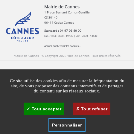
Mairie de Cannes
1 Place Bernard Cornut-Gentille
CS 30140
06414 Cedex Cannes
Standard : 04 97 06 40 00
Lun - vend : 7h30 - 19h30 | Sam : 7h30 - 13h30
Accueil public :
voir les horaires...
Mairie de Cannes - © Copyright 2026 Ville de Cannes. Tous droits réservés
Contact
Newsletters
Espace Presse
Ce site utilise des cookies afin de mesurer la fréquentation du
Mentions légales
Agglomération Cannes Lérins
site, de vous proposer des contenus interactifs et de partager
du contenu sur les réseaux sociaux.
Gestion des cookies
Plan du site
Tout accepter
Tout refuser
Personnaliser