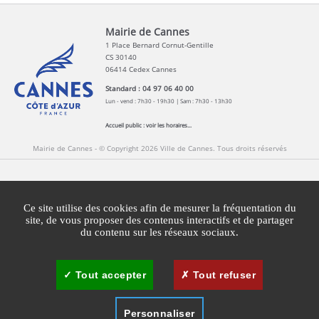
Mairie de Cannes
1 Place Bernard Cornut-Gentille
CS 30140
06414 Cedex Cannes
Standard : 04 97 06 40 00
Lun - vend : 7h30 - 19h30 | Sam : 7h30 - 13h30
Accueil public :
voir les horaires...
Mairie de Cannes - © Copyright 2026 Ville de Cannes. Tous droits réservés
Contact
Newsletters
Espace Presse
Ce site utilise des cookies afin de mesurer la fréquentation du
Mentions légales
Agglomération Cannes Lérins
site, de vous proposer des contenus interactifs et de partager
du contenu sur les réseaux sociaux.
Gestion des cookies
Plan du site
Tout accepter
Tout refuser
Personnaliser