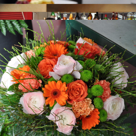
Mairie de Cannes
1 Place Bernard Cornut-Gentille
CS 30140
06414 Cedex Cannes
Standard : 04 97 06 40 00
Lun - vend : 7h30 - 19h30 | Sam : 7h30 - 13h30
Accueil public :
voir les horaires...
Mairie de Cannes - © Copyright 2026 Ville de Cannes. Tous droits réservés