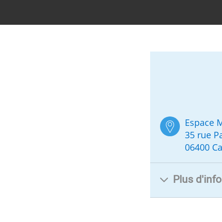
Espace 
35 rue P
06400 C
Plus d'inf