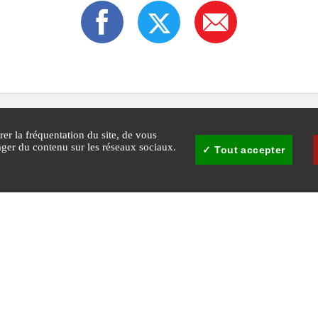
rer la fréquentation du site, de vous
tager du contenu sur les réseaux sociaux.
Tout accepter
30
Mairie de Cannes - © Copyright 2026 Ville de Cannes. Tous droits réservés
Agglomération Cannes
Plan du
Gestion 
cookie
Lérins
site