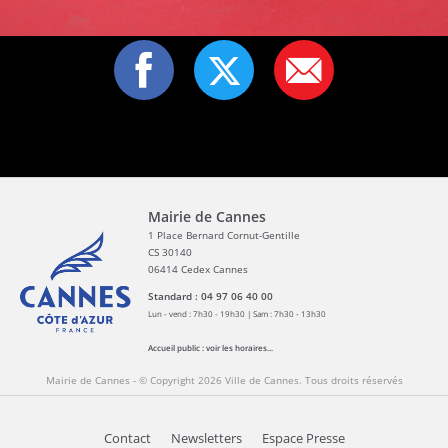
Mairie de Cannes
1 Place Bernard Cornut-Gentille
CS 30140
06414 Cedex Cannes
Standard : 04 97 06 40 00
Lun - vend : 7h30 - 19h30 | Sam : 7h30 - 13h30
Accueil public :
voir les horaires...
Mairie de Cannes - © Copyright 2026 Ville de Cannes. Tous droits réservés
Contact
Newsletters
Espace Presse