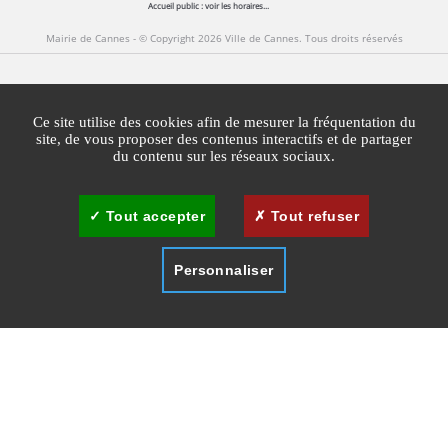
Accueil public :
voir les horaires...
Mairie de Cannes - © Copyright 2026 Ville de Cannes. Tous droits réservés
Contact
Newsletters
Espace Presse
Ce site utilise des cookies afin de mesurer la fréquentation du
Mentions légales
Agglomération Cannes Lérins
site, de vous proposer des contenus interactifs et de partager
du contenu sur les réseaux sociaux.
Gestion des cookies
Plan du site
Tout accepter
Tout refuser
Personnaliser