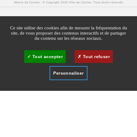
Mairie de Cannes - © Copyright 2026 Ville de Cannes. Tous droits réservés
Contact
Newsletters
Espace Presse
Ce site utilise des cookies afin de mesurer la fréquentation du
Mentions légales
Agglomération Cannes Lérins
site, de vous proposer des contenus interactifs et de partager
du contenu sur les réseaux sociaux.
Gestion des cookies
Plan du site
Tout accepter
Tout refuser
Personnaliser