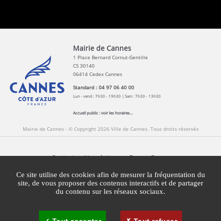
Mairie de Cannes
1 Place Bernard Cornut-Gentille
CS 30140
06414 Cedex Cannes
Standard : 04 97 06 40 00
Lun - vend : 7h30 - 19h30 | Sam : 7h30 - 13h30
Accueil public :
voir les horaires...
Mairie de Cannes - © Copyright 2026 Ville de Cannes. Tous droits réservés
Contact
Newsletters
Espace Presse
Mentions légales
Agglomération Cannes Lérins
Ce site utilise des cookies afin de mesurer la fréquentation du
site, de vous proposer des contenus interactifs et de partager
du contenu sur les réseaux sociaux.
Gestion des cookies
Plan du site