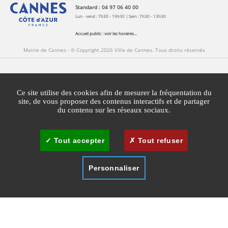
Standard : 04 97 06 40 00
Lun - vend : 7h30 - 19h30 | Sam : 7h30 - 13h30
Accueil public :
voir les horaires...
Mairie de Cannes - © Copyright 2026 Ville de Cannes. Tous droits réservés
Contact
Newsletters
Espace Presse
Ce site utilise des cookies afin de mesurer la fréquentation du
Mentions légales
Agglomération Cannes Lérins
site, de vous proposer des contenus interactifs et de partager
du contenu sur les réseaux sociaux.
Gestion des cookies
Plan du site
Tout accepter
Tout refuser
Personnaliser