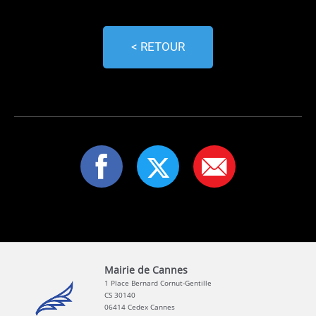
< RETOUR
Mairie de Cannes
1 Place Bernard Cornut-Gentille
CS 30140
06414 Cedex Cannes